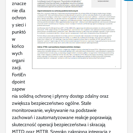
znacze
nie dla
ochron
y sieci i
punktó
w
końco
wych
organi
zacji.
FortiEn
dpoint
zapew
nia solidną ochronę i płynny dostęp zdalny oraz
zwiększa bezpieczeństwo ogólne. Stałe
monitorowanie, wykrywanie na podstawie
zachowań i zautomatyzowane reakcje poprawiają
skuteczność operacji bezpieczeństwa i skracają
MTTD oraz MTTR. Szeroko zakrojona integracja z