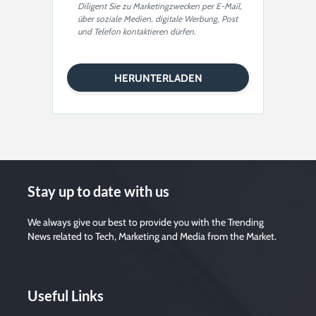
Diligent Sie zu Marketingzwecken per E-Mail,
über soziale Medien, digitale Werbung, Post
und Telefon kontaktieren dürfen.
P
l
e
a
s
e
l
e
a
v
e
t
h
i
s
f
i
Stay up to date with us
e
l
d
e
We always give our best to provide you with the Trending
m
News related to Tech, Marketing and Media from the Market.
p
t
y
.
Useful Links