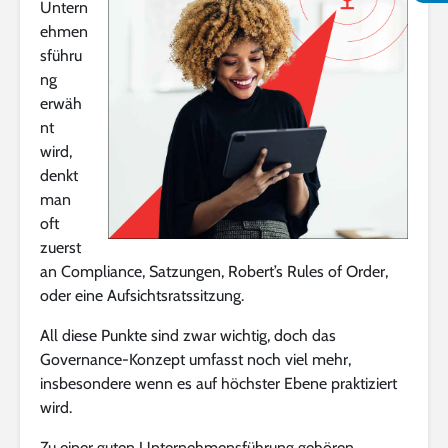
Untern
ehmen
sführu
ng
erwäh
nt
wird,
denkt
man
oft
zuerst
an Compliance, Satzungen, Robert’s Rules of Order,
oder eine Aufsichtsratssitzung.
All diese Punkte sind zwar wichtig, doch das
Governance-Konzept umfasst noch viel mehr,
insbesondere wenn es auf höchster Ebene praktiziert
wird.
Zu einer guten Unternehmensführung gehören