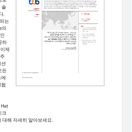
 솔
다.
실행되는
e의
적인
공하
 이제
 주
이션
모든
스에
결됩
Hat
마이크
 대해 자세히 알아보세요.