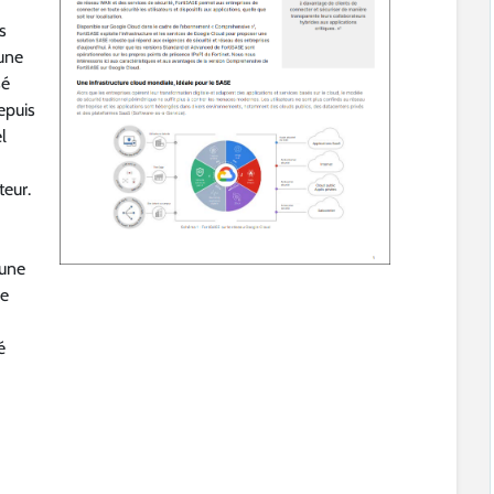
s
’une
sé
epuis
l
teur.
 une
de
é