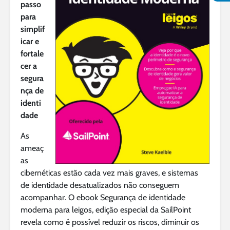
passo
para
simplif
icar e
fortale
cer a
segura
nça de
identi
dade
As
ameaç
as
cibernéticas estão cada vez mais graves, e sistemas
de identidade desatualizados não conseguem
acompanhar. O ebook Segurança de identidade
moderna para leigos, edição especial da SailPoint
revela como é possível reduzir os riscos, diminuir os