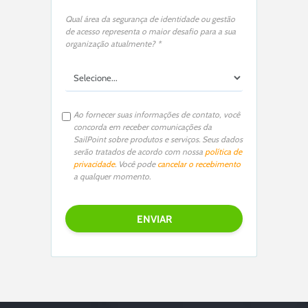
Qual área da segurança de identidade ou gestão
de acesso representa o maior desafio para a sua
organização atualmente? *
Ao fornecer suas informações de contato, você
concorda em receber comunicações da
SailPoint sobre produtos e serviços. Seus dados
serão tratados de acordo com nossa
política de
privacidade
. Você pode
cancelar o recebimento
a qualquer momento.
P
l
e
a
s
e
l
e