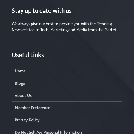
a
v
Stay up to date with us
e
t
h
We always give our best to provide you with the Trending
i
News related to Tech, Marketing and Media from the Market.
s
f
i
e
Useful Links
l
d
e
Home
m
p
t
Blogs
y
.
About Us
Member Preference
Privacy Policy
Do Not Sell My Personal Information