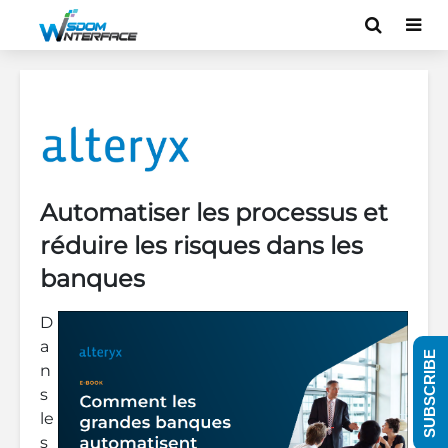
Automatiser les processus et
réduire les risques dans les
banques
D
a
SUBSCRIBE
n
s
le
s